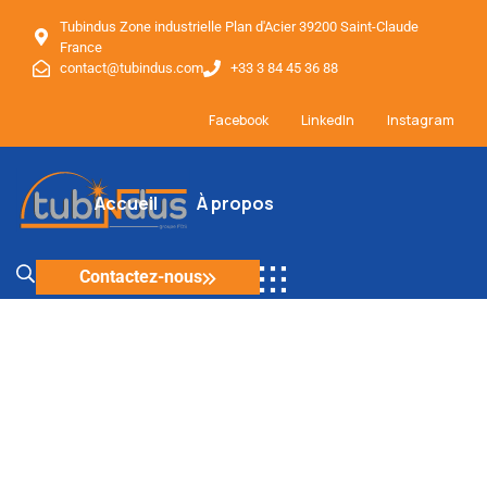
Tubindus Zone industrielle Plan d'Acier 39200 Saint-Claude
France
contact@tubindus.com
+33 3 84 45 36 88
Facebook
LinkedIn
Instagram
Accueil
À propos
Tubindus
Contactez-nous
Activités principales
Articles
Savoir-faire
Villes équipées