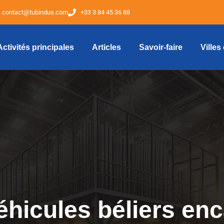
contact@tubindus.com
+33 3 84 45 36 88
Activités principales
Articles
Savoir-faire
Villes
véhicules béliers en