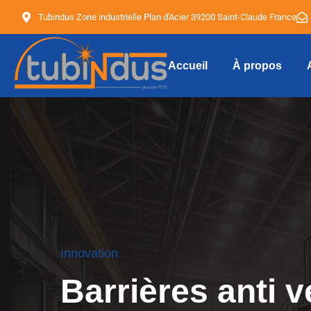
Tubindus Zone industrielle Plan d'Acier 39200 Saint-Claude France
Accueil
À propos
Tubindus
Innovation
Barrières anti 