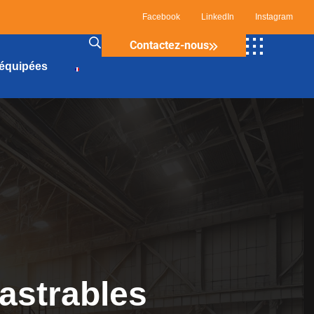
Facebook
LinkedIn
Instagram
Contactez-nous
 équipées
castrables