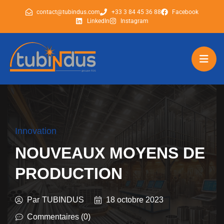
contact@tubindus.com
+33 3 84 45 36 88
Facebook
LinkedIn
Instagram
tubindus
tubindus
Innovation
NOUVEAUX MOYENS DE
PRODUCTION
Par
TUBINDUS
18 octobre 2023
Commentaires (0)