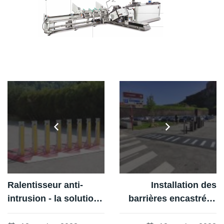
Ralentisseur anti-
Installation des
intrusion - la solution
barrières encastrées
anti vehicules beliers
EB315 anti-véhicule